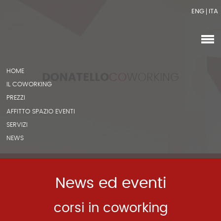
ENG
ITA
HOME
DONATELLO
CO
WORKING
IL COWORKING
PREZZI
AFFITTO SPAZIO EVENTI
SERVIZI
NEWS
News ed eventi
corsi in coworking