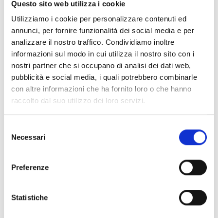
Questo sito web utilizza i cookie
Utilizziamo i cookie per personalizzare contenuti ed
Workshop di fotografia a Milano
annunci, per fornire funzionalità dei social media e per
analizzare il nostro traffico. Condividiamo inoltre
Luglio 12, 2017
informazioni sul modo in cui utilizza il nostro sito con i
Organizzare un evento richiede pazienza, spirito
nostri partner che si occupano di analisi dei dati web,
organizzativo, ma soprattutto massima attenzione
pubblicità e social media, i quali potrebbero combinarle
nella scelta della location adatta. Il Donatello
con altre informazioni che ha fornito loro o che hanno
Coworking Milano è la location ideale per eventi,
raccolto dal suo utilizzo dei loro servizi.
corsi di formazione e workshop, tra questi si
distinguono tra i più interessanti i workshop di
Selezione
fotografia. Questi possono essere un’occasione
Necessari
del
unica per confrontarsi con professionisti del
consenso
mestiere per quanto riguarda i […]
Preferenze
Condividi con:
Statistiche
LEGGI ANCORA