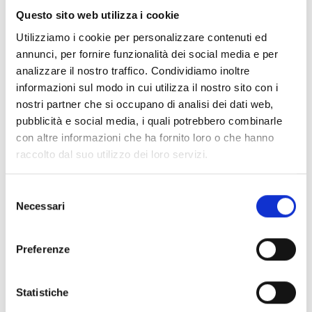
Questo sito web utilizza i cookie
Utilizziamo i cookie per personalizzare contenuti ed
annunci, per fornire funzionalità dei social media e per
Sale riunioni a Milano
analizzare il nostro traffico. Condividiamo inoltre
informazioni sul modo in cui utilizza il nostro sito con i
Gennaio 8, 2018
nostri partner che si occupano di analisi dei dati web,
pubblicità e social media, i quali potrebbero combinarle
Se sei interessato a prendere in affitto delle sale
con altre informazioni che ha fornito loro o che hanno
riunioni a Milano, Donatello Coworking, nel cuore di
raccolto dal suo utilizzo dei loro servizi.
Città Studi, offre varie possibilità. Questo spazio di
coworking, a pochi passi da Piazza Piola, dà la
Selezione
possibilità di noleggiare alcune parti dell’open
Necessari
del
space per eventi, feste, meeting, workshop, shooting
consenso
e corsi. Donatello Coworking è situato in una […]
Preferenze
Condividi con:
Statistiche