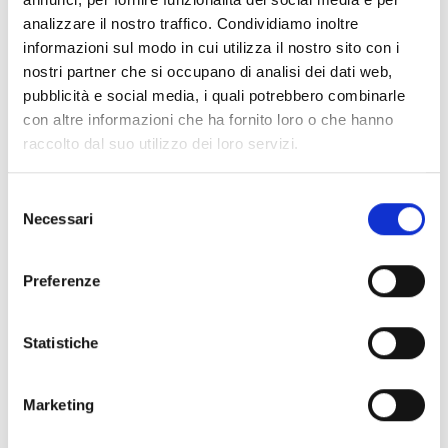
analizzare il nostro traffico. Condividiamo inoltre
informazioni sul modo in cui utilizza il nostro sito con i
nostri partner che si occupano di analisi dei dati web,
pubblicità e social media, i quali potrebbero combinarle
con altre informazioni che ha fornito loro o che hanno
raccolto dal suo utilizzo dei loro servizi.
Selezione
CUCINA
Necessari
del
consenso
La
cucina del coworking
è a disposizione di tutti
Preferenze
i membri ed è attrezzata con frigorifero, forno a
microonde, bollitore elettrico e macchina per il
caffè americano.
Statistiche
Marketing