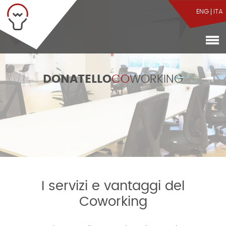
ENG
ITA
DONATELLO
CO
WORKING
I servizi e vantaggi del
Coworking